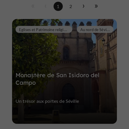
1
2
E
glises et Patrimoine religieux
A
u nord de Séville
Monastère de San Isidoro del
Campo
Un trésor aux portes de Séville