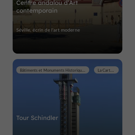
Centre andalou d'Art
contemporain
Séville, écrin de l'art moderne
B
âtiments et Monuments Historiques
L
a Cartuja
Tour Schindler