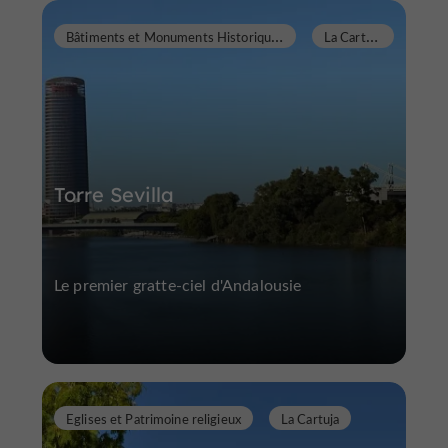
B
âtiments et Monuments Historiques
L
a Cartuja
Torre Sevilla
Le premier gratte-ciel d'Andalousie
Eglises et Patrimoine religieux
La Cartuja