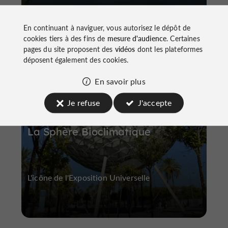
En continuant à naviguer, vous autorisez le dépôt de
cookies tiers à des fins de
mesure d'audience
. Certaines
pages du site proposent des
vidéos
dont les plateformes
B
âtiments et Monuments Historiques
L
a Cartuja
déposent également des cookies.
En savoir plus
Je refuse
J'accepte
La Sphère Bioclimatique
L'icône de l'Exposition Universelle