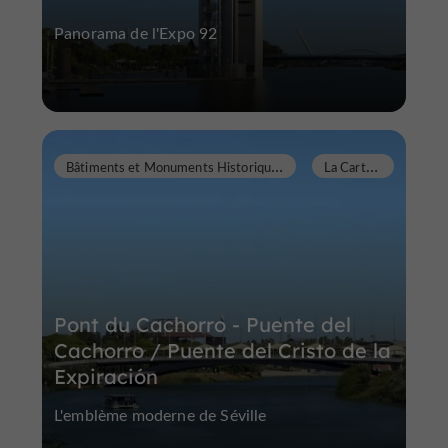
Panorama de l'Expo 92
B
âtiments et Monuments Historiques
L
a Cartuja
Pont du Cachorro - Puente del
Cachorro / Puente del Cristo de la
Expiración
L'emblème moderne de Séville