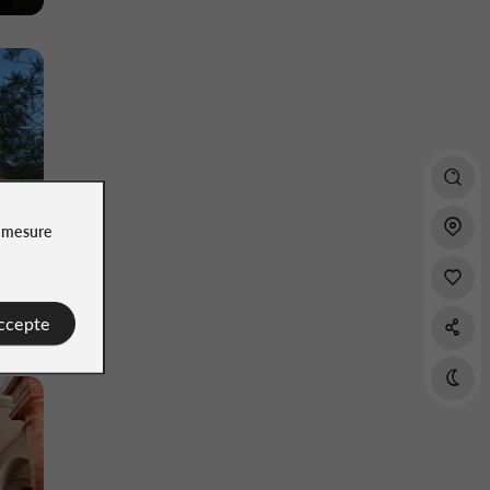
e
mesure
accepte