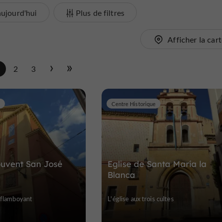
ujourd'hui
Plus de filtres
Afficher la car
1
2
3
Centre Historique
ouvent San José
Eglise de Santa María la
Blanca
 flamboyant
L'église aux trois cultes