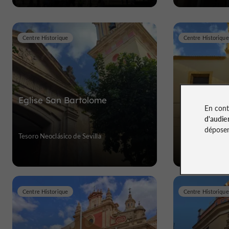
Centre Historique
Centre Historique
Eglise San Bartolome
Église Saint
En cont
d'audie
déposen
Tesoro Neoclásico de Sevilla
L'âme du quartier
Centre Historique
Centre Historique