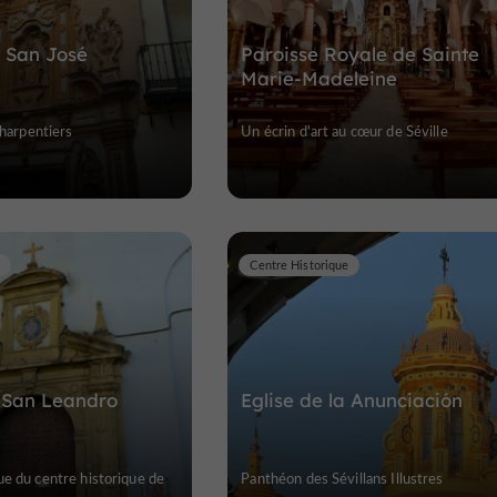
 San José
Paroisse Royale de Sainte
Marie-Madeleine
charpentiers
Un écrin d'art au cœur de Séville
Centre Historique
 San Leandro
Eglise de la Anunciación
e du centre historique de
Panthéon des Sévillans Illustres