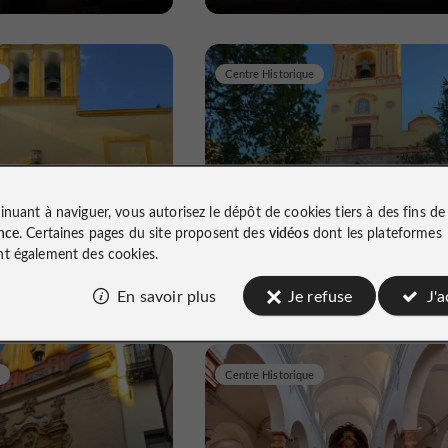
Centre Historique
-Nicolas de Bari
Paroisse Saint-Isidore
inuant à naviguer, vous autorisez le dépôt de cookies tiers à des fins d
nce
. Certaines pages du site proposent des
vidéos
dont les plateformes
t également des cookies.
 de la Candelaria
L'âme médiévale de Séville
En savoir plus
Je refuse
J'
Centre Historique