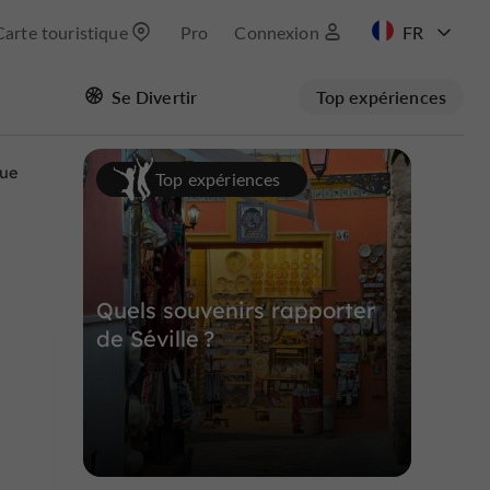
Carte touristique
Pro
Connexion
EN
Se Divertir
Top expériences
ES
Masquer la carte
que
Top expériences
Quels souvenirs rapporter
de Séville ?