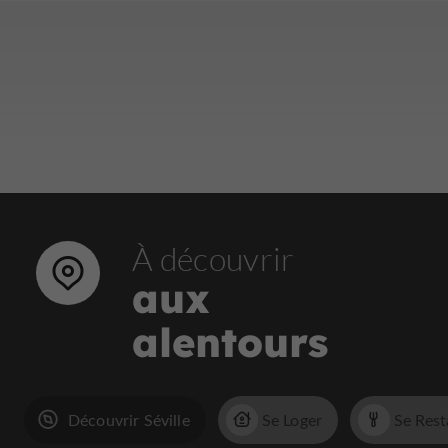
À découvrir
aux
alentours
Découvrir Séville
Se Loger
Se Rest