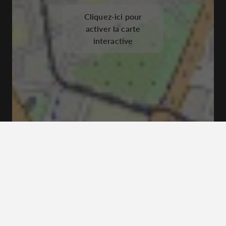
Cliquez-ici pour
activer la carte
interactive
C. Augusto Plasencia, 2 Casco Antiguo 41004
Sevilla, Espagne